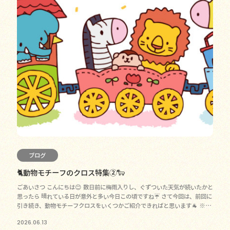
ブログ
🐈動物モチーフのクロス特集②🐑
ごあいさつ こんにちは😊 数日前に梅雨入りし、ぐずついた天気が続いたかと
思ったら 晴れている日が意外と多い今日この頃ですね☔ さて今回は、前回に
引き続き、動物モチーフクロスをいくつかご紹介できればと思います🐐 ※今
回はリリカラさん
2026.06.13