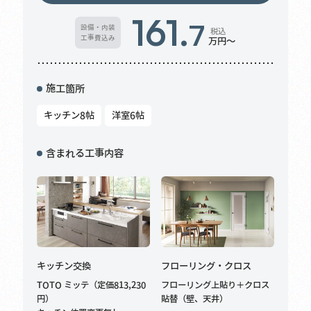
161.
7
設備・内装
税込
工事費込み
万円～
施工箇所
キッチン8帖
洋室6帖
含まれる工事内容
キッチン交換
フローリング・クロス
TOTO ミッテ（定価813,230
フローリング上貼り＋クロス
円）
貼替（壁、天井）