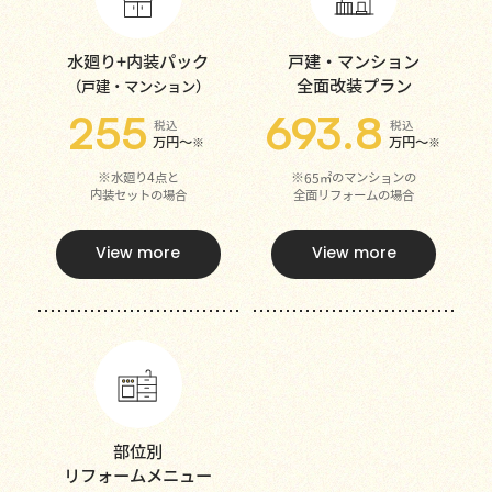
水廻り+内装パック
戸建・マンション
全面改装プラン
（戸建・マンション）
255
693.8
税込
税込
万円～
万円～
※
※
※水廻り4点と
※65㎡のマンションの
内装セットの場合
全面リフォームの場合
View more
View more
部位別
リフォームメニュー