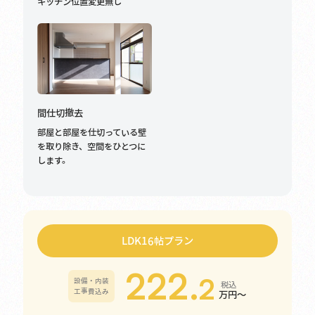
キッチン位置変更無し
間仕切撤去
部屋と部屋を仕切っている壁
を取り除き、空間をひとつに
します。
LDK16帖プラン
222.
2
設備・内装
税込
工事費込み
万円～