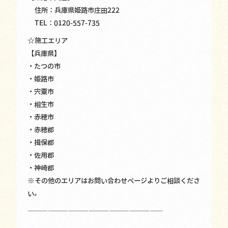
住所：兵庫県姫路市庄田222
TEL：0120-557-735
☆施工エリア
【兵庫県】
・たつの市
・姫路市
・宍粟市
・相生市
・赤穂市
・赤穂郡
・揖保郡
・佐用郡
・神崎郡
※その他のエリアはお問い合わせページよりご相談くださ
い。
————————————————————