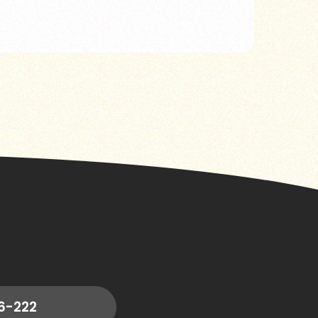
6-222