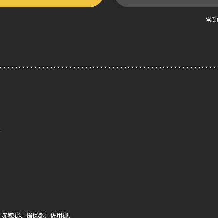
営業
、赤穂郡、揖保郡、佐用郡、