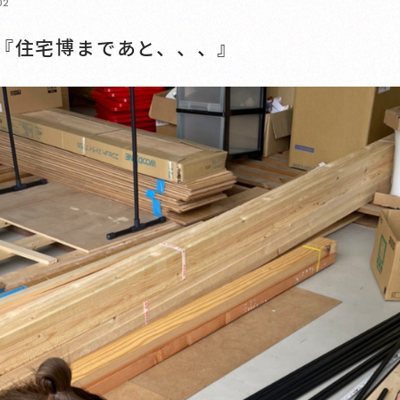
02
6『住宅博まであと、、、』