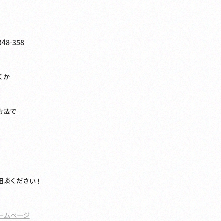
48-358
くか
法で
相談ください！
ームページ