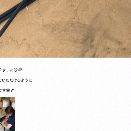
ました😆🌈
でいただけるように
す😄💕