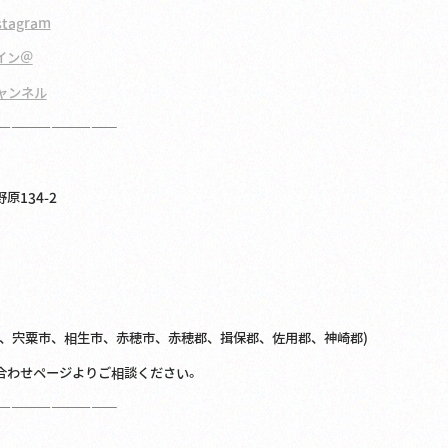
agram
イン＠
ャンネル
—————————
134-2
市、宍粟市、相生市、赤穂市、赤穂郡、揖保郡、佐用郡、神崎郡)
合わせページよりご相談ください。
—————————