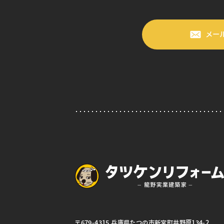
メー
〒679-4315 兵庫県たつの市新宮町井野原134-2