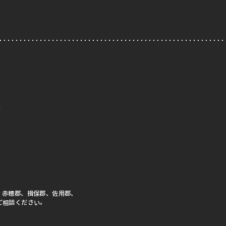
、赤穂郡、揖保郡、佐用郡、
ご相談ください。