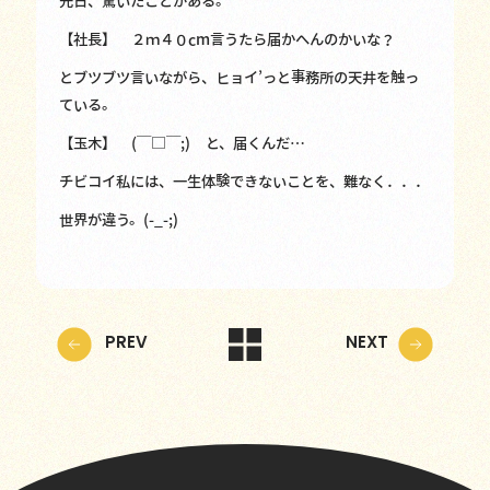
先日、驚いたことがある。
【社長】 ２ｍ４０cm言うたら届かへんのかいな？
とブツブツ言いながら、ヒョイ’っと事務所の天井を触っ
ている。
【玉木】 (￣□￣;) と、届くんだ…
チビコイ私には、一生体験できないことを、難なく．．．
世界が違う。(-_-;)
PREV
NEXT