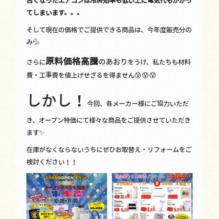
古くなったエアコンは冷房効率も低い上に電気代もかかっ
てしまいます。。。
そして現在の価格でご提供できる商品は、今年度販売分の
み💦
原料
価格高騰
の
あおり
さらに
をうけ、私たちも材料
費・工事費を値上げせざるを得ません😰😰😰
しかし！
今回、各メーカー様にご協力いただ
き、オープン特価にて様々な商品をご提供させていただき
ます✨
在庫がなくならないうちにぜひお取替え・リフォームをご
検討ください！！