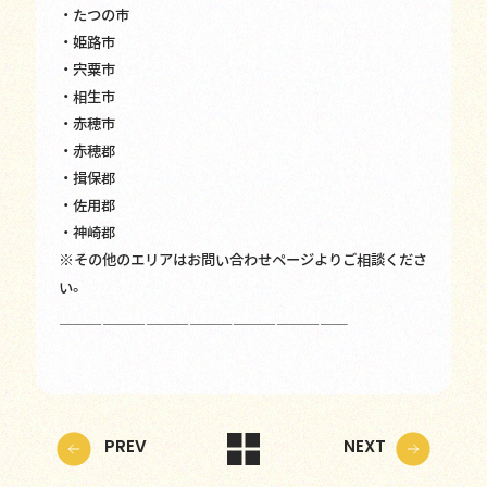
・たつの市
・姫路市
・宍粟市
・相生市
・赤穂市
・赤穂郡
・揖保郡
・佐用郡
・神崎郡
※その他のエリアはお問い合わせページよりご相談くださ
い。
————————————————————
PREV
NEXT