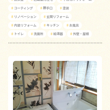
♯
コーティング
♯
勝手口
♯
塗装
♯
リノベーション
♯
玄関リフォーム
♯
内装リフォーム
♯
キッチン
♯
お風呂
♯
トイレ
♯
洗面所
♯
給湯器
♯
外壁・屋根