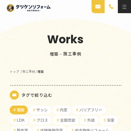
Works
増築 - 施工事例
トップ
/
施工事例
/
増築
タグで絞り込む
♯
増築
♯
サッシ
♯
内窓
♯
バリアフリー
♯
LDK
♯
クロス
♯
全面改装
♯
外装
♯
浴室
♯
脱衣室
♯
店舗兼用住宅
♯
中古物件リフォーム