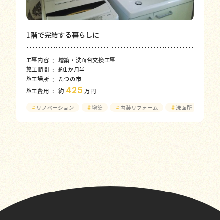
1階で完結する暮らしに
工事内容
増築・洗面台交換工事
施工期間
約1か月半
施工場所
たつの市
425
施工費用
約
万円
♯
リノベーション
♯
増築
♯
内装リフォーム
♯
洗面所
♯
給