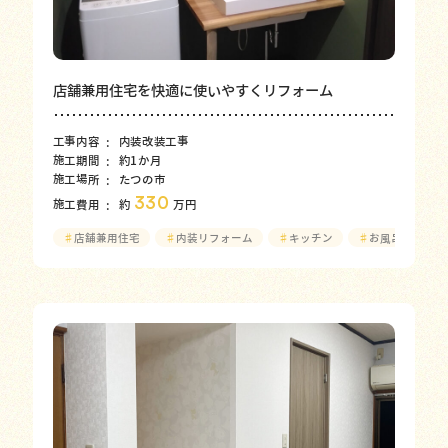
店舗兼用住宅を快適に使いやすくリフォーム
工事内容
内装改装工事
施工期間
約1か月
施工場所
たつの市
330
施工費用
約
万円
♯
店舗兼用住宅
♯
内装リフォーム
♯
キッチン
♯
お風呂
♯