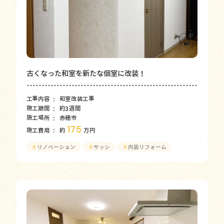
古くなった和室を新たな個室に改装！
工事内容
和室改装工事
施工期間
約3週間
施工場所
赤穂市
175
施工費用
約
万円
♯
リノベーション
♯
サッシ
♯
内装リフォーム