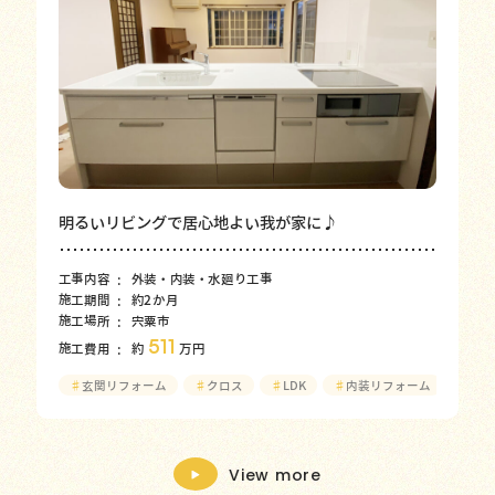
明るいリビングで居心地よい我が家に♪
工事内容
外装・内装・水廻り工事
施工期間
約2か月
施工場所
宍粟市
511
施工費用
約
万円
♯
玄関リフォーム
♯
クロス
♯
LDK
♯
内装リフォーム
♯
キッ
View more