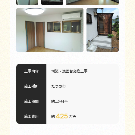
工事内容
増築・洗面台交換工事
施工場所
たつの市
施工期間
約1か月半
425
施工費用
約
万円