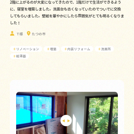
2階に上がるのが大変になってきたので、1階だけで生活ができるよう
に、寝室を増築しました。洗面台も古くなっていたのでついでに交換
してもらいました。壁紙を華やかにしたら雰囲気がとても明るくなりま
した！
Ｔ様
たつの市
♯
リノベーション
♯
増築
♯
内装リフォーム
♯
洗面所
♯
給湯器