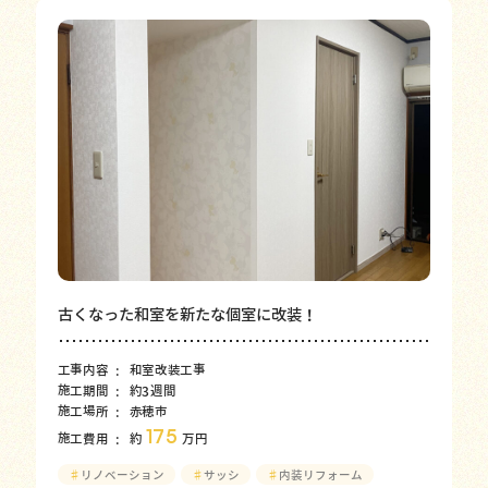
古くなった和室を新たな個室に改装！
工事内容
和室改装工事
施工期間
約3週間
施工場所
赤穂市
175
施工費用
約
万円
♯
リノベーション
♯
サッシ
♯
内装リフォーム