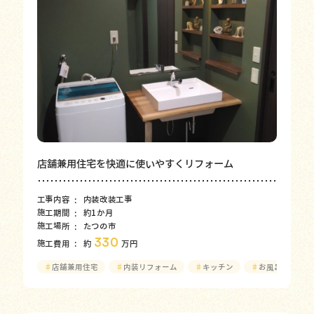
店舗兼用住宅を快適に使いやすくリフォーム
工事内容
内装改装工事
施工期間
約1か月
施工場所
たつの市
330
施工費用
約
万円
♯
店舗兼用住宅
♯
内装リフォーム
♯
キッチン
♯
お風呂
♯