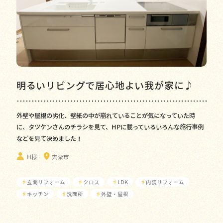
明るいリビングで居心地よい我が家に♪
外壁や屋根の劣化、壁紙の中が崩れていることが気になっていた時
に、タツケンさんのチラシを見て、HPに載っているいろんな施行事例
などを見て決めました！
H様
宍粟市
♯
玄関リフォーム
♯
クロス
♯
LDK
♯
内装リフォーム
♯
キッチン
♯
洗面所
♯
外壁・屋根